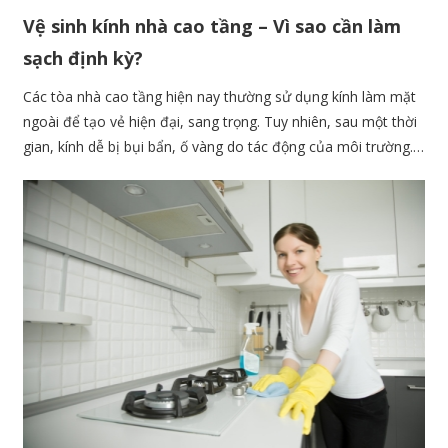
Vệ sinh kính nhà cao tầng – Vì sao cần làm
sạch định kỳ?
Các tòa nhà cao tầng hiện nay thường sử dụng kính làm mặt
ngoài để tạo vẻ hiện đại, sang trọng. Tuy nhiên, sau một thời
gian, kính dễ bị bụi bẩn, ố vàng do tác động của môi trường.
Nếu không được vệ sinh định kỳ, kính không chỉ mất đi vẻ
đẹp mà còn ảnh hưởng đến chất lượng và tuổi thọ của công
trình. Hãy cùng tìm hiểu lý do tại sao cần vệ sinh kính nhà cao
tầng thường xuyên và cách thực hiện đúng cách.